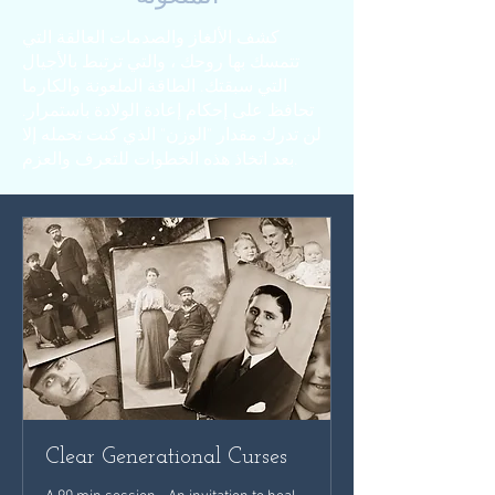
كشف الألغاز والصدمات العالقة التي
تتمسك بها روحك ، والتي ترتبط بالأجيال
التي سبقتك. الطاقة الملعونة والكارما
تحافظ على إحكام إعادة الولادة باستمرار.
لن تدرك مقدار "الوزن" الذي كنت تحمله إلا
بعد اتخاذ هذه الخطوات للتعرف والعزم.
Clear Generational Curses