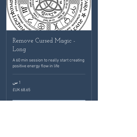
Remove Cursed Magic -
Long
A 60 min session to really start creating
positive energy flow in life
1 س
68.65
جنيه
إسترليني
احجز الآن
اكتشف الخطط