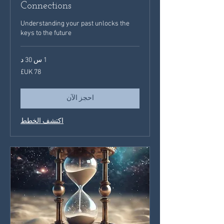
Connections
Understanding your past unlocks the
keys to the future
1 س 30 د
78
جنيه
إسترليني
احجز الآن
اكتشف الخطط