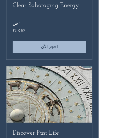
Clear Sabotaging Energy
1 س
52
جنيه
إسترليني
احجز الآن
Discover Past Life