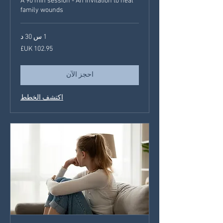
A 90 min session - An invitation to heal
family wounds
1 س 30 د
102.95
جنيه
إسترليني
احجز الآن
اكتشف الخطط