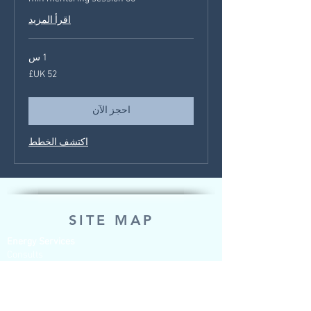
اقرأ المزيد
1 س
52
جنيه
إسترليني
احجز الآن
اكتشف الخطط
SITE MAP
Energy Services
Consults
QHHT
Chakra Balancing & Healing
Lightcode Memory Activation
Past Life & Generational Healing