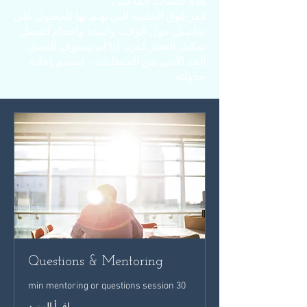
هذه جلسات جماعية ،
انقر فوق الجلسة التي تهتم بها للحصول على
تفاصيل حول الوقت والمدة وأحجام الفصل.
يمكنك الحجز كفرد. إذا لم يستوف الفصل
الحد الأدنى من المتطلبات ، فسيتم إعادة
جدولته.
Questions & Mentoring
30 min mentoring or questions session