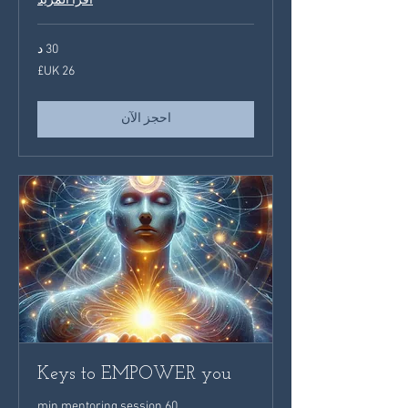
اقرأ المزيد
30 د
26
جنيه
إسترليني
احجز الآن
Keys to EMPOWER you
60 min mentoring session