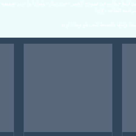
ملاحظات في نموذج الحجز ، حدد نيتك ، ولماذا ما تريد تحقيقه (ا
ءمة العلاقة ، إلخ).
تك وقلها بالضبط كيف هو وماذا تريد.