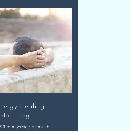
nergy Healing -
xtra Long
 90 min service, so much