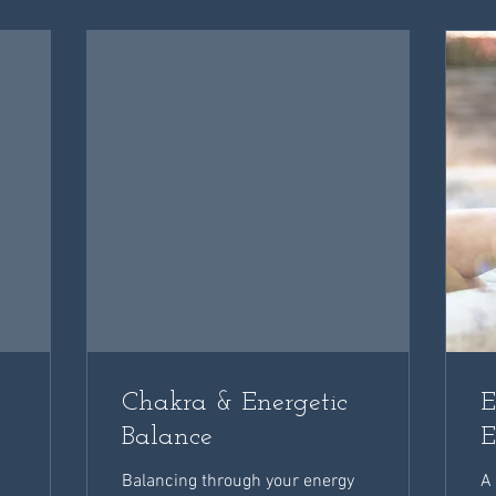
Chakra & Energetic
E
Balance
E
Balancing through your energy
A