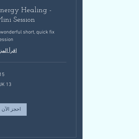
nergy Healing -
ini Session
wonderful short, quick fix
ession!
اقرأ المز
15 د
13
جنيه
إسترليني
احجز الآن