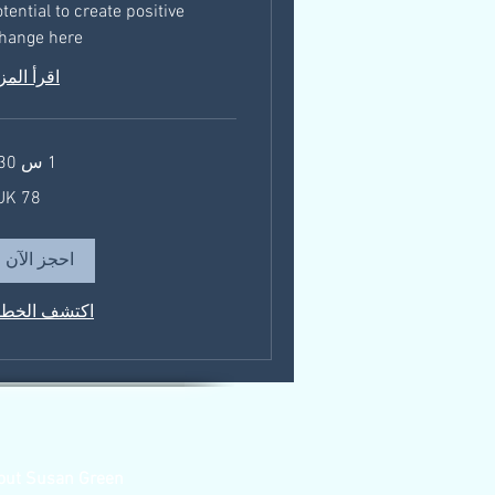
tential to create positive
hange here!
اقرأ المز
1 س 30 د
78
جنيه
إسترليني
احجز الآن
اكتشف الخط
out Susan Green