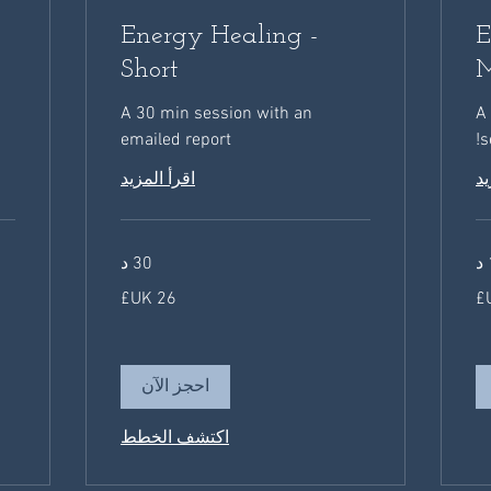
Energy Healing -
E
Short
M
A 30 min session with an
A 
emailed report
s
يد
اقرأ المزيد
30 د
52
26
جنيه
جنيه
إسترليني
إستر
احجز الآن
اكتشف الخطط