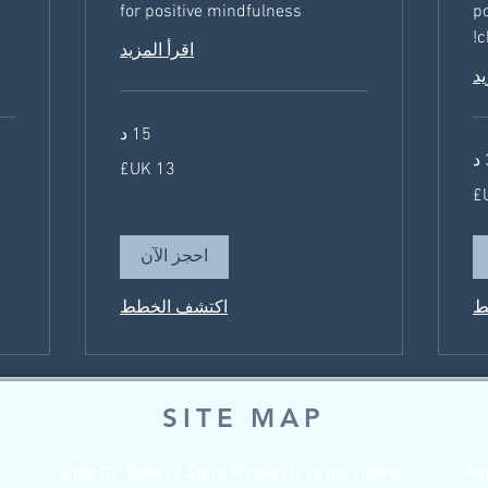
for positive mindfulness
po
c
اقرأ المزيد
يد
15 د
13
جنيه
إسترليني
52
جنيه
إستر
احجز الآن
ط
اكتشف الخطط
SITE MAP
Shop for Tools of Spirit (Products to purchase)
Ab