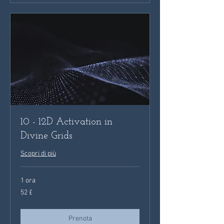
10 - 12D Activation in
Divine Grids
Scopri di più
1 ora
52
52 £
sterline
britanniche
Prenota