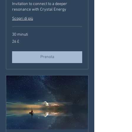
Invitation to connect to a deeper
resonance with Crystal Energy
Scopri di più
30 minuti
26
26 £
sterline
britanniche
Prenota