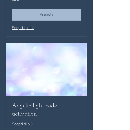
sterline
britanniche
Prenota
Scopri i piani
Angelic light code
activation
Scopri di più