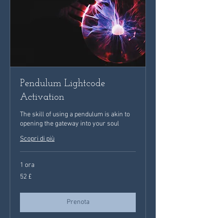
Pendulum Lightcode
Activation
The skill of using a pendulum is akin to
opening the gateway into your soul
Scopri di più
1 ora
52
52 £
sterline
britanniche
Prenota