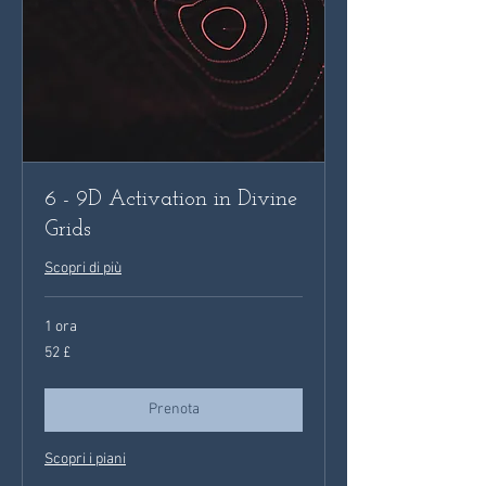
6 - 9D Activation in Divine
Grids
Scopri di più
1 ora
52
52 £
sterline
britanniche
Prenota
Scopri i piani