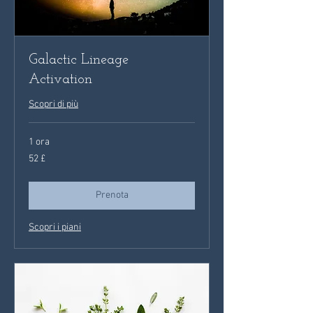
Galactic Lineage
Activation
Scopri di più
1 ora
52
52 £
sterline
britanniche
Prenota
Scopri i piani