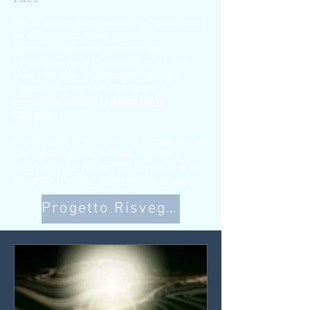
Per il risveglio, l'espansione e la connessione a
un potenziale superiore
Queste sessioni sono puramente per
l'attivazione, non c'è un tutoraggio in corso
offerto con loro. Se desideri un tutoraggio
continuo, prenota quella sessione
separatamente tramite
questo link di
tutoraggio.
In alternativa, se stai cercando un'espansione e
una trasformazione MASSIVE, considera
"RISVEGLIO DEL PROGETTO". 12 settimane, 12
attivazioni memoria codice luce + tutoraggio
Progetto Risveglio - Informazioni