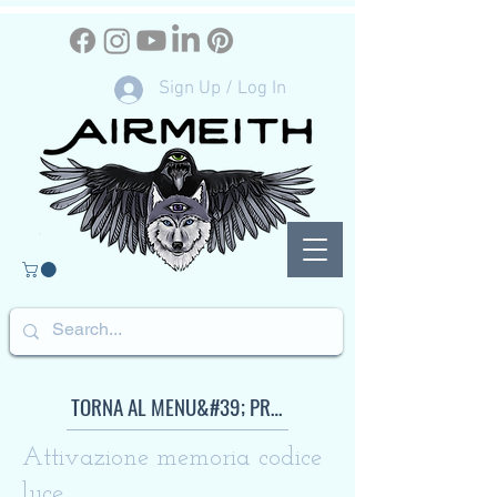
Sign Up / Log In
TORNA AL MENU&#39; PRINCIPALI SERVIZI
Attivazione memoria codice
luce