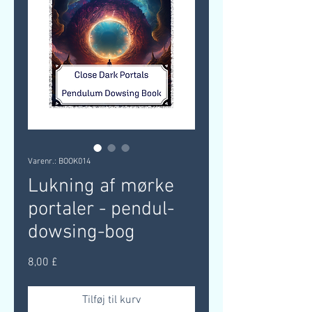
Varenr.: BOOK014
Lukning af mørke
portaler - pendul-
dowsing-bog
Pris
8,00 £
Tilføj til kurv