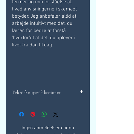
termer og min forståelse af,
hvad anvisningerne i skemaet
betyder. Jeg anbefaler altid at
arbejde intuitivt med det, du
lærer, for bedre at forstå
'hvorfor'et af det, du oplever i
livet fra dag til dag.
Tekniske specifikationer
Dowsing-diagramhæfte - 8 sider
Informationshæfte - 10 sider
Downloadstørrelse - 671kb
Når du køber dette produkt, modtager du
Ingen anmeldelser endnu
et downloadlink i din e-mail, download