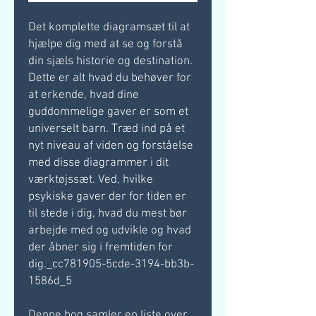
Det komplette diagramsæt til at
hjælpe dig med at se og forstå
din sjæls historie og destination.
Dette er alt hvad du behøver for
at erkende, hvad dine
guddommelige gaver er som et
universelt barn. Træd ind på et
nyt niveau af viden og forståelse
med disse diagrammer i dit
værktøjssæt. Ved, hvilke
psykiske gaver der for tiden er
til stede i dig, hvad du mest bør
arbejde med og udvikle og hvad
der åbner sig i fremtiden for
dig._cc781905-5cde-3194-bb3b-
1586d_5
Denne bog samler en liste over