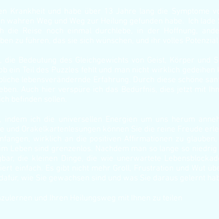
en Krankheit und habe über 13 Jahre lang die Symptome vo
nen wahren Weg und Weg zur Heilung gefunden habe. Ich lade S
h die Reise noch einmal durchlebe, in der Hoffnung, ande
ben zu führen, das sie sich wünschen, und ihr volles Potenzia
 die Bedeutung des Gleichgewichts von Geist, Körper und S
ls ob ein Teil des Puzzles fehlt und man nicht wirklich gedeih
bliche lebensverändernde Erfahrung. Durch diese schöne sanf
n. Auch hier verspüre ich das Bedürfnis, dies jetzt mit Ihn
ch befinden sollen.
en, indem ich die universellen Energien um uns herum anne
te und Orakelkartenlesungen können Sie die reine Freude erle
nfangen, wirklich an die positiven Affirmationen zu glauben,
 im Leben sind grenzenlos. Nachdem man so lange so niedrig 
gbar, die kleinen Dinge, die wie unerwartete Lebensblocka
ert einfach. Es gibt nicht mehr Groll, Frustration und Wut ü
dafür, wie Sie gewachsen sind und was Sie daraus gelernt ha
nzulernen und Ihren Heilungsweg mit Ihnen zu teilen