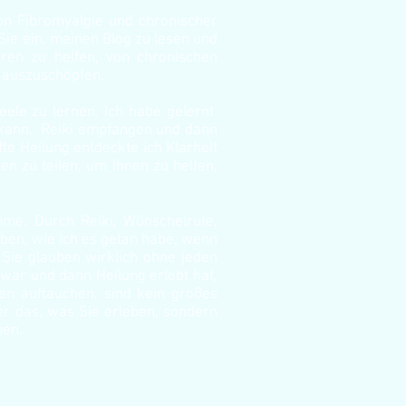
n Fibromyalgie und chronischer
ie ein, meinen Blog zu lesen und
ren zu helfen, von chronischen
l auszuschöpfen.
eele zu lernen. Ich habe gelernt
en kann. Reiki empfangen und dann
te Heilung entdeckte ich Klarheit
en zu teilen, um Ihnen zu helfen,
hme. Durch Reiki, Wünschelrute,
ben, wie ich es getan habe, wenn
 Sie glauben wirklich ohne jeden
war und dann Heilung erlebt hat,
den auftauchen, sind kein großes
ber das, was Sie erleben, sondern
ben.