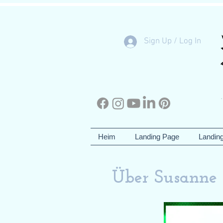
Sign Up / Log In
Heim
Landing Page
Landin
Über Susanne