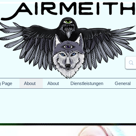
g Page
About
About
Dienstleistungen
General