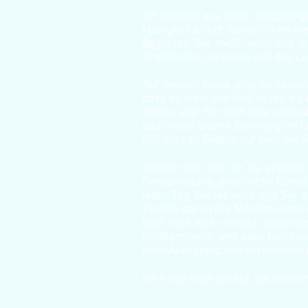
Ich komme aus einer langjährig
Müdigkeit erlebt, bevor ich mei
Begleiten Sie mich, während ic
Krankheiten zu heilen und das Le
Auf meiner Reise ging es darum,
dass es ohne alle drei so ist, a
lernen, war für mich eine unglau
und meine wahre Berufung im Lebe
den Weg zu finden, auf dem Sie si
Erlaube mir, mit dir zu arbeit
Pendelheilung, psychische Diens
jeder Tag besser wird und Sie a
Zweifel daran Die Möglichkeiten
fühlt man sich wirklich unbesie
Problem mehr und alles funktioni
eher Akzeptanz und Verständnis 
Ich freue mich darauf, Sie kenne