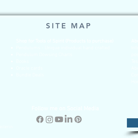
SITE MAP
Shop for Tools of Spirit (Products to purchase)
Ab
Pendulums - Unique individual hand crafted
Inf
Pendulum Dowsing Charts
po
Books
Te
Oracle cards
Ab
Bundle Deals
Co
Ho
Follow me on Social Media
eilerin