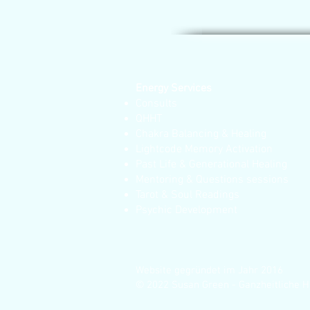
Energy Services
Consults
QHHT
Chakra Balancing & Healing
Lightcode Memory Activation
Past Life & Generational Healing
Mentoring & Questions sessions
Tarot & Soul Readings
Psychic Development
Website gegründet im Jahr 2016
© 2022 Susan Green - Ganzheitliche H