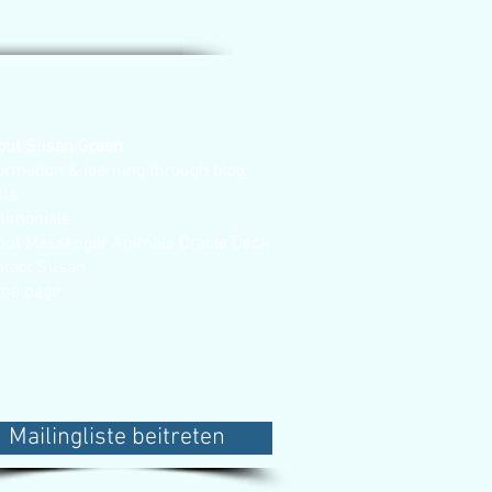
out Susan Green
ormation & learning through blog
sts
stimonials
out Messenger Animals Oracle Deck
ntact Susan
me page
Mailingliste beitreten