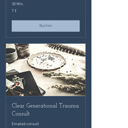
30 Min.
7
7 £
Britische
Pfund
Buchen
Clear Generational Trauma
Consult
Emailed consult