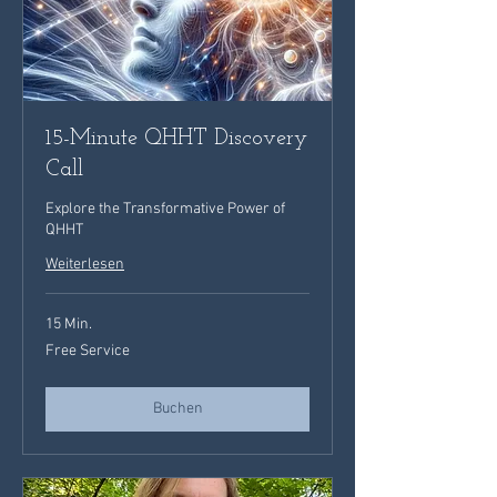
15-Minute QHHT Discovery
Call
Explore the Transformative Power of
QHHT
Weiterlesen
15 Min.
Free
Free Service
Service
Buchen