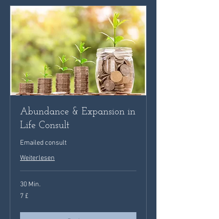
Abundance & Expansion in
Life Consult
Emailed consult
Weiterlesen
30 Min.
7
7 £
Britische
Pfund