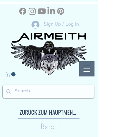
Sign Up / Log In
ZURÜCK ZUM HAUPTMENÜ DIENSTE
Berät