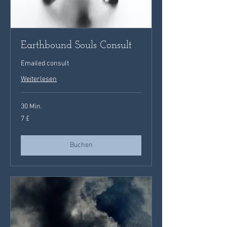
Earthbound Souls Consult
Emailed consult
Weiterlesen
30 Min.
7
7 £
Britische
Pfund
Buchen