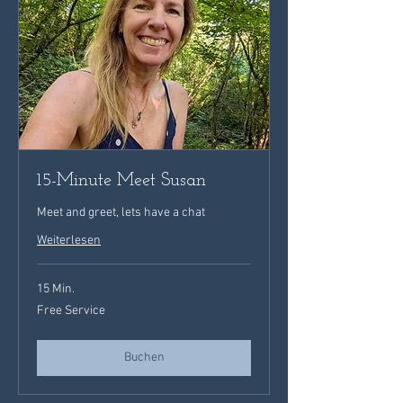
15-Minute Meet Susan
Meet and greet, lets have a chat
Weiterlesen
15 Min.
Free
Free Service
Service
Buchen