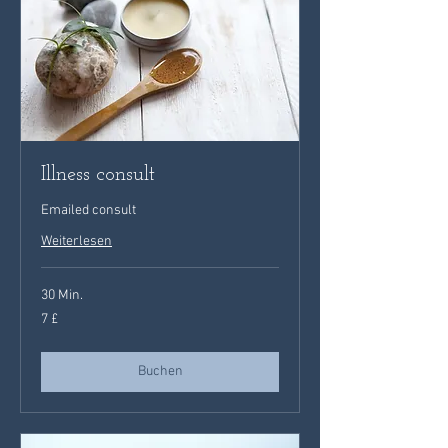
Illness consult
Emailed consult
Weiterlesen
30 Min.
7
7 £
Britische
Pfund
Buchen