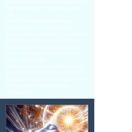
Es kann verwirrend sein, zu wissen, wo
man anfangen und was man buchen
soll.
Wenn Sie eine Beratungssitzung
buchen, kann ich Ihre Energie im
Zusammenhang mit dem 'Warum', Ihrer
Absicht, was Sie zu diesem Zeitpunkt
brauchen, grundlegend ablesen und
dann die Sitzungen und Kosten für die
Zukunft empfehlen.
Beratungen werden aus der Ferne mit
einem per E-Mail gesendeten Bericht
durchgeführt, sofern in den spezifischen
Sitzungsdetails nichts anderes
angegeben ist.