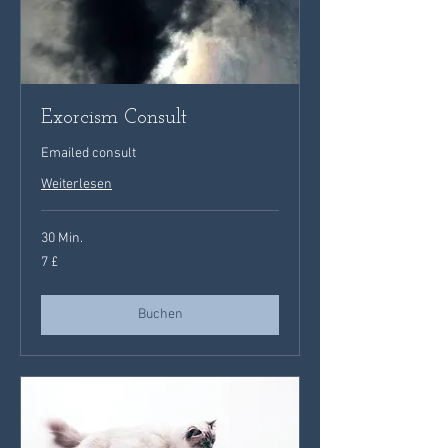
Exorcism Consult
Emailed consult
Weiterlesen
30 Min.
7
7 £
Britische
Pfund
Buchen