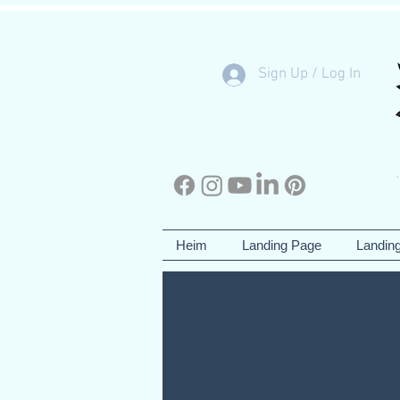
Sign Up / Log In
Heim
Landing Page
Landin