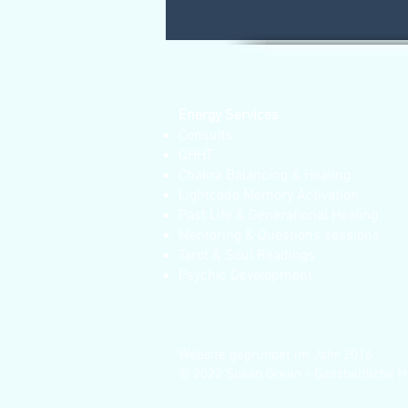
Energy Services
Consults
QHHT
Chakra Balancing & Healing
Lightcode Memory Activation
Past Life & Generational Healing
Mentoring & Questions sessions
Tarot & Soul Readings
Psychic Development
Website gegründet im Jahr 2016
© 2022 Susan Green - Ganzheitliche H