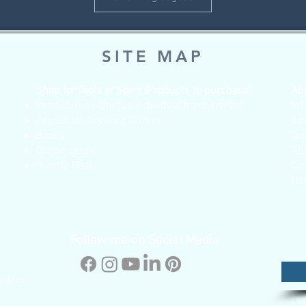
SITE MAP
Shop for Tools of Spirit (Products to purchase)
Ab
Pendulums - Unique individual hand crafted
Inf
Pendulum Dowsing Charts
po
Books
Te
Oracle cards
Ab
Bundle Deals
Co
Ho
Follow me on Social Media
eilerin