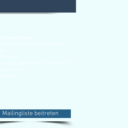
out Susan Green
ormation & learning through blog
sts
stimonials
out Messenger Animals Oracle Deck
ntact Susan
me page
Mailingliste beitreten