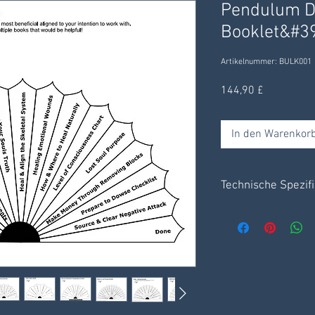
Pendulum D
Booklet&#3
Artikelnummer: BULK001
Preis
144,90 £
In den Warenkor
Technische Spezif
- Set mit 16 Büchern 
- Basisanweisungen m
Verwendung.
- Einladung zur Face
- Digital über einen D
- PDF-Datei auf Ihrem