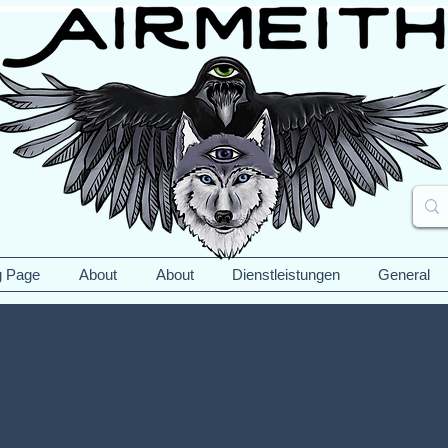
g Page
About
About
Dienstleistungen
General