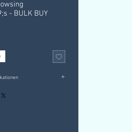
owsing
9;s - BULK BUY
b
ikationen
+ Index zum Herunterladen.
it jedem Buch für empfohlene
book-Supportgruppe
ownload-Link erhalten.
 eigenen Computer speichern.